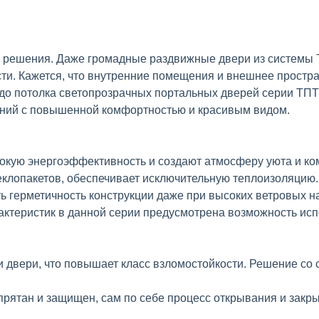
 решения. Даже громадные раздвижные двери из системы 
и. Кажется, что внутренние помещения и внешнее простран
 до потолка светопрозрачных портальных дверей серии ТПТ
ений с повышенной комфортностью и красивым видом.
кую энергоэффективность и создают атмосферу уюта и ко
еклопакетов, обеспечивает исключительную теплоизоляцию.
 герметичность конструкции даже при высоких ветровых на
актеристик в данной серии предусмотрена возможность ис
 двери, что повышает класс взломостойкости. Решение со с
рятан и защищен, сам по себе процесс открывания и закры