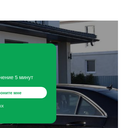
чение 5 минут
оните мне
ых