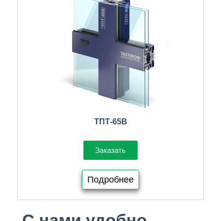
ТПТ-65В
Заказать
Подробнее
С нами удобно