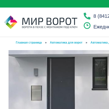
8 (841
Ежедне
Главная страница
»
Автоматика для ворот
»
Автоматика 