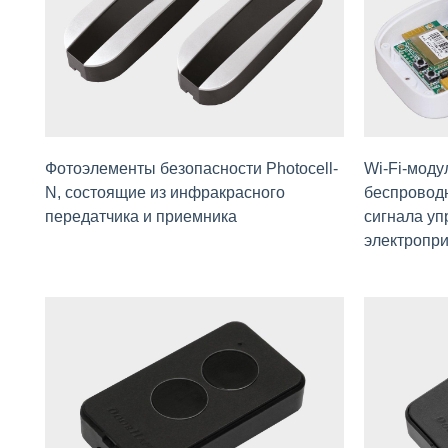
Фотоэлементы безопасности Photocell-
Wi-Fi-моду
N, состоящие из инфракрасного
беспроводн
передатчика и приемника
сигнала уп
электропр