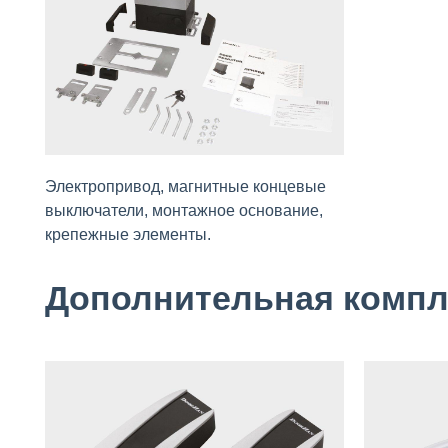
Электропривод, мaгнитные концевые
выключaтели, монтaжное основание,
крепежные элементы.
Дополнительная комп