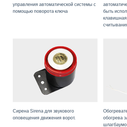
управления автоматической системы с
автоматиче
помощью поворота ключа
быть испол
клавишная 
считывания
Сирена Sirena для звукового
Обогревате
оповещения движения ворот.
обогрева э
шлагбаумов