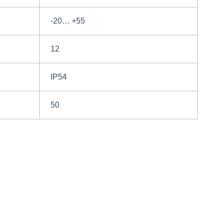
-20… +55
12
IP54
50