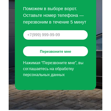
Поможем в выборе ворот.
Оставьте номер телефона —
перезвоним в течение 5 минут
Перезвоните мне
Нажимая “Перезвоните мне”, вы
соглашаетесь на обработку
персональных данных