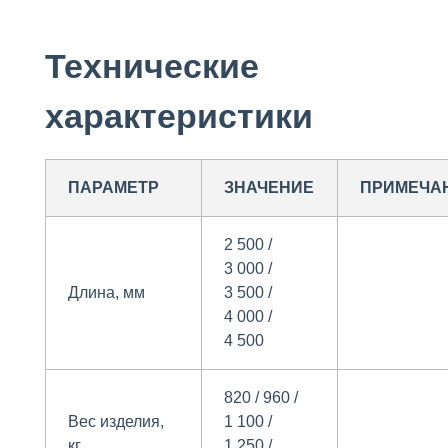
Технические
характеристики
ПАРАМЕТР
ЗНАЧЕНИЕ
ПРИМЕЧА
2 500 /
3 000 /
Длина, мм
3 500 /
4 000 /
4 500
820 / 960 /
Вес изделия,
1 100 /
кг
1 250 /