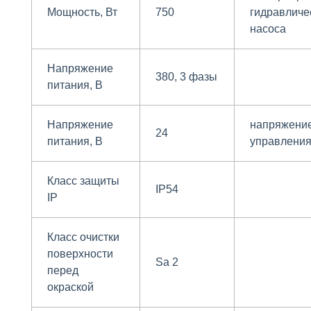
Мощность, Вт
750
гидравличе
насоса
Напряжение
380, 3 фазы
питания, В
Напряжение
напряжени
24
питания, В
управлени
Класс защиты
IP54
IP
Класс очистки
поверхности
Sa 2
перед
окраской