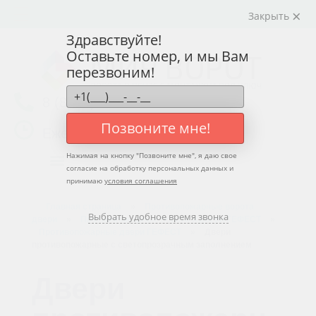
Закрыть
Здравствуйте!
Оставьте номер, и мы Вам
перезвоним!
8 (8412) 77-00-08
Позвоните мне!
Ежедневно с 09:00 до 17:00
Нажимая на кнопку "
Позвоните мне
", я даю свое
согласие на обработку персональных данных и
принимаю
условия соглашения
Главная страница
»
Противопожарные ворота
Выбрать удобное время звонка
двери
»
Противопожарные ворота и двери ГЕФЕСТ
»
Противопожарные двери ГЕФЕСТ
»
Двери
противопожарные с светопрозрачным заполнением
Двери