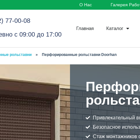
О Нас
Галерея Рабо
2) 77-00-08
Главная
Каталог
вно с 09:00 до 17:00
нные рольставни
»
Перфорированные рольставни Doorhan
Перфор
рольста
Привлекательный в
Безопасное исполь
Стаж монтажников о