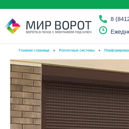
8 (841
Ежедне
Главная страница
»
Роллетные системы
»
Перфорирова