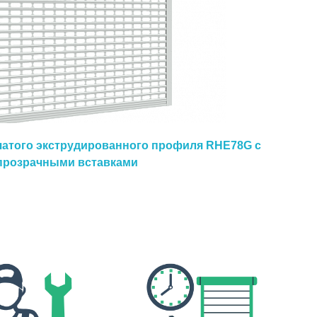
чатого экструдированного профиля RHE78G с
прозрачными вставками