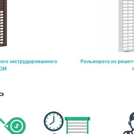
ного экструдированного
Рольворота из решет
4GM
ь