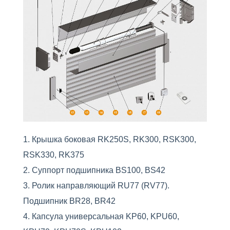
Крышка боковая RK250S, RK300, RSK300,
RSK330, RK375
Суппорт подшипника BS100, BS42
Ролик направляющий RU77 (RV77).
Подшипник BR28, BR42
Капсула универсальная KP60, KPU60,