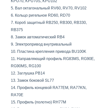
KPU70, KPU70S, KPU102
Вал октагональный RV60, RV70, RV102
Кольцо ригельное RD60, RD70
Короб защитный RB250, RB300, RB330,
RB375
Замок автоматический RB4
Электропривод внутривальный
Пластина крепления привода BU100K
Направляющий профиль RG83MS, RG90E,
RG90MS, RG100
Заглушка PB14
Замок боковой SL77
Профиль концевой RA77EM, RA77KN,
RA70E
Профиль (полотно) RH77M