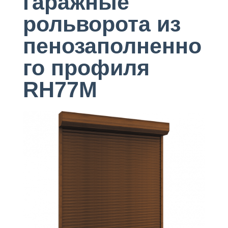
гаражные
рольворота из
пенозаполненно
го профиля
RH77M