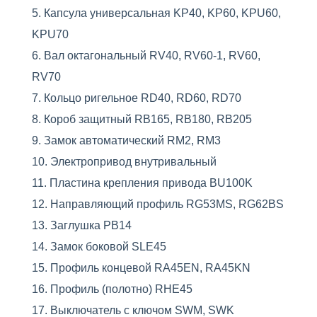
Капсула универсальная KP40, KP60, KPU60,
KPU70
Вал октагональный RV40, RV60-1, RV60,
RV70
Кольцо ригельное RD40, RD60, RD70
Короб защитный RB165, RB180, RB205
Замок автоматический RM2, RM3
Электропривод внутривальный
Пластина крепления привода BU100K
Направляющий профиль RG53MS, RG62BS
Заглушка PB14
Замок боковой SLE45
Профиль концевой RA45EN, RA45KN
Профиль (полотно) RHE45
Выключатель с ключом SWM, SWK