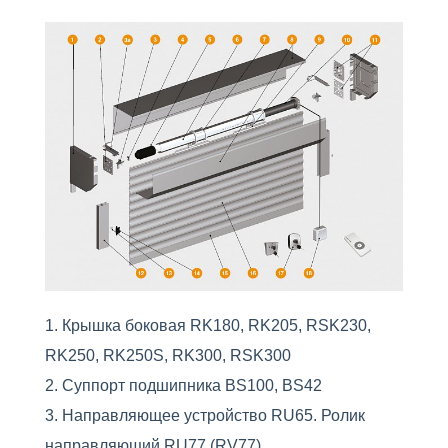
Крышка боковая RK180, RK205, RSK230,
RK250, RK250S, RK300, RSK300
Суппорт подшипника BS100, BS42
Направляющее устройство RU65. Ролик
направляющий RU77 (RV77)