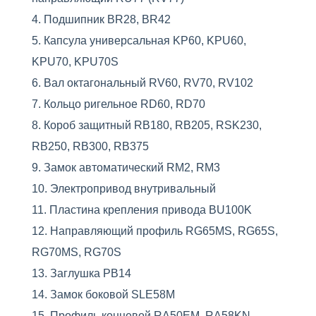
Подшипник BR28, BR42
Капсула универсальная KP60, KPU60,
KPU70, KPU70S
Вал октагональный RV60, RV70, RV102
Кольцо ригельное RD60, RD70
Короб защитный RB180, RB205, RSK230,
RB250, RB300, RB375
Замок автоматический RM2, RM3
Электропривод внутривальный
Пластина крепления привода BU100K
Направляющий профиль RG65MS, RG65S,
RG70MS, RG70S
Заглушка PB14
Замок боковой SLE58M
Профиль концевой RA50EM, RA58KN