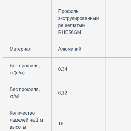
Профиль
экструдированный
решетчатый
RHE56GM
Материал
Алюминий
Вес профиля,
0,34
кг/(п/м)
Вес профиля,
6,12
кг/м²
Количество
ламелей на 1 м
18
высоты