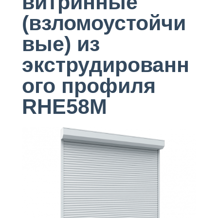
витринные
(взломоустойчи
вые) из
экструдированн
ого профиля
RHE58M