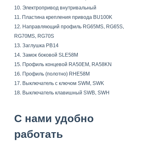
Электропривод внутривальный
Пластина крепления привода BU100K
Направляющий профиль RG65MS, RG65S,
RG70MS, RG70S
Заглушка PB14
Замок боковой SLE58M
Профиль концевой RA50EM, RA58KN
Профиль (полотно) RHE58M
Выключатель с ключом SWM, SWK
Выключатель клавишный SWB, SWH
С нами удобно
работать