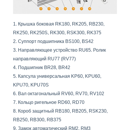
Крышка боковая RK180, RK205, RB230,
RK250, RK250S, RK300, RSK300, RK375
Суппорт подшипника BS100, BS42
Направляющее устройство RU65. Ролик
направляющий RU77 (RV77)
Подшипник BR28, BR42
Капсула универсальная KP60, KPU60,
KPU70, KPU70S
Вал октагональный RV60, RV70, RV102
Кольцо ригельное RD60, RD70
Короб защитный RB180, RB205, RSK230,
RB250, RB300, RB375
Замок автоматический RM2, RM3