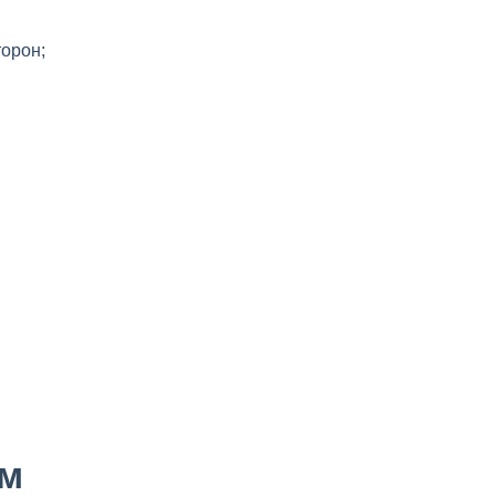
;
орон;
ам