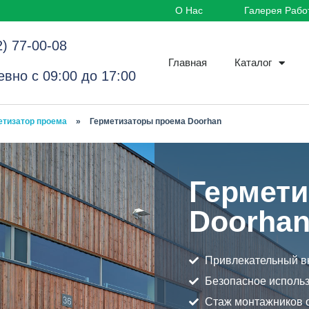
О Нас
Галерея Рабо
2) 77-00-08
Главная
Каталог
вно с 09:00 до 17:00
етизатор проема
»
Герметизаторы проема Doorhan
Гермети
Doorha
Привлекательный в
Безопасное исполь
Стаж монтажников о