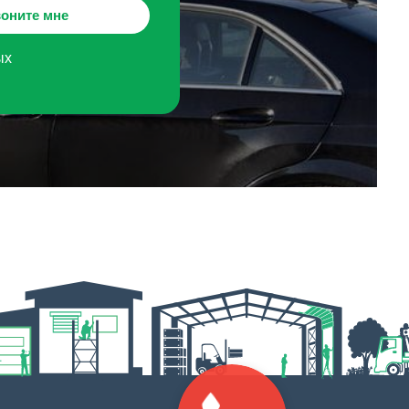
оните мне
ых