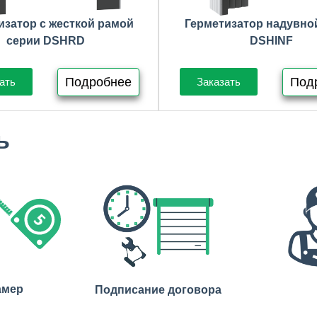
изатор с жесткой рамой
Герметизатор надувно
серии DSHRD
DSHINF
Подробнее
Под
ать
Заказать
ь
амер
Подписание договора