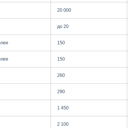
20 000
до 20
олее
150
олее
150
260
290
1 450
2 100